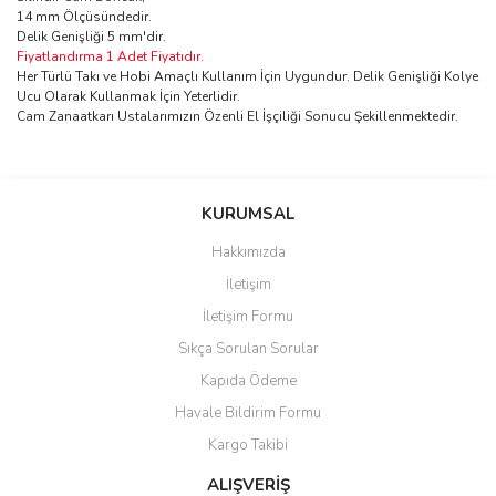
14 mm Ölçüsündedir.
Delik Genişliği 5 mm'dir.
Fiyatlandırma 1 Adet Fiyatıdır.
Her Türlü Takı ve Hobi Amaçlı Kullanım İçin Uygundur. Delik Genişliği Kolye
Ucu Olarak Kullanmak İçin Yeterlidir.
Cam Zanaatkarı Ustalarımızın Özenli El İşçiliği Sonucu Şekillenmektedir.
Bu ürünün fiyat bilgisi, resim, ürün açıklamalarında ve diğer
konularda yetersiz gördüğünüz noktaları öneri formunu kullanarak
Bu ürüne ilk yorumu siz yapın!
KURUMSAL
tarafımıza iletebilirsiniz.
Görüş ve önerileriniz için teşekkür ederiz.
Hakkımızda
Yorum Yaz
İletişim
Ürün resmi kalitesiz, bozuk veya görüntülenemiyor.
İletişim Formu
Ürün açıklamasında eksik bilgiler bulunuyor.
Sıkça Sorulan Sorular
Ürün bilgilerinde hatalar bulunuyor.
Kapıda Ödeme
Ürün fiyatı diğer sitelerden daha pahalı.
Havale Bildirim Formu
Bu ürüne benzer farklı alternatifler olmalı.
Kargo Takibi
ALIŞVERİŞ