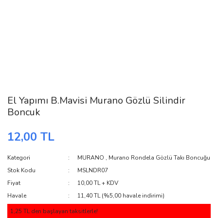
El Yapımı B.Mavisi Murano Gözlü Silindir
Boncuk
12,00 TL
Kategori
MURANO
,
Murano Rondela Gözlü Takı Boncuğu
Stok Kodu
MSLNDR07
Fiyat
10,00 TL + KDV
Havale
11,40 TL (%5,00 havale indirimi)
1,25 TL den başlayan taksitlerle!