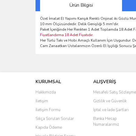
Ürün Bilgisi
Özel İmalat El Yapımı Karışık Renkli Orijinal iki Gözlü 
10 mm Ölçüsündedir. Delik Genişliği 5 mm'dir.
Paket İçeriğinde Her Renkten 1 Adet Toplamda 18 Adet F
Fiyatlandırma 18 Adet Fiyatıdır.
Her Türlü Takı ve Hobi Amaçlı Kullanım İçin Uygundur. Del
Cam Zanaatkarı Ustalarımızın Özenli El İşçiliği Sonucu Şe
Bu ürünün fiyat bilgisi, resim, ürün açıklamalarında 
Görüş ve önerileriniz için teşekkür ederiz.
KURUMSAL
ALIŞVERİŞ
Ürün resmi kalitesiz, bozuk veya görüntülenemiyo
Ürün açıklamasında eksik bilgiler bulunuyor.
Hakkımızda
Mesafeli Satış Sözleşme
Ürün bilgilerinde hatalar bulunuyor.
İletişim
Gizlilik ve Güvenlik
Ürün fiyatı diğer sitelerden daha pahalı.
İletişim Formu
İptal ve İade Şartları
Bu ürüne benzer farklı alternatifler olmalı.
Sıkça Sorulan Sorular
Banka Hesap
Numaralarımız
Kapıda Ödeme