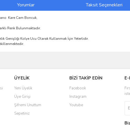
Yorumlar
Taksit Seçenekleri
Murano Kare Cam Boncuk,
arklı Renk Bulunmaktadır.
ik Genişliği Kolye Ucu Olarak Kullanmak İçin Yeterlidir.
killenmektedir.
ve diğer konularda yetersiz gördüğünüz noktaları öneri formunu kullanarak taraf
Bu ürüne ilk yorumu siz yapın!
ÜYELİK
BİZİ TAKİP EDİN
E-
r.
Yorum Yaz
si
Yeni Üyelik
Facebook
Fır
ist
Üye Girişi
Instagram
Şifremi Unuttum
Youtube
Sepetiniz
Bi