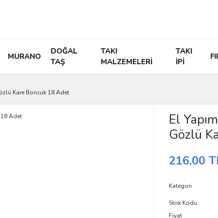
DOĞAL
TAKI
TAKI
MURANO
F
TAŞ
MALZEMELERİ
İPİ
Gözlü Kare Boncuk 18 Adet
El Yapım
Gözlü K
216,00 T
Kategori
Stok Kodu
Fiyat