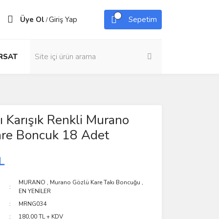
Üye Ol
Giriş Yap
Sepetim
/
IRSAT
ı Karışık Renkli Murano
are Boncuk 18 Adet
L
MURANO
,
Murano Gözlü Kare Takı Boncuğu
,
EN YENİLER
MRNG034
180,00 TL + KDV