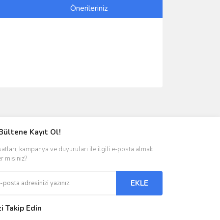
Önerileriniz
ımıza iletebilirsiniz.
Bültene Kayıt Ol!
satları, kampanya ve duyuruları ile ilgili e-posta almak
er misiniz?
EKLE
zi Takip Edin