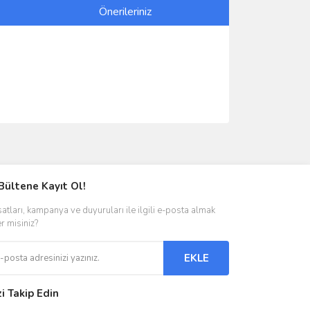
Önerileriniz
ımıza iletebilirsiniz.
Bültene Kayıt Ol!
satları, kampanya ve duyuruları ile ilgili e-posta almak
er misiniz?
EKLE
zi Takip Edin