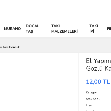
DOĞAL
TAKI
TAKI
MURANO
F
TAŞ
MALZEMELERİ
İPİ
lü Kare Boncuk
El Yapım
Gözlü K
12,00 TL
Kategori
Stok Kodu
Fiyat