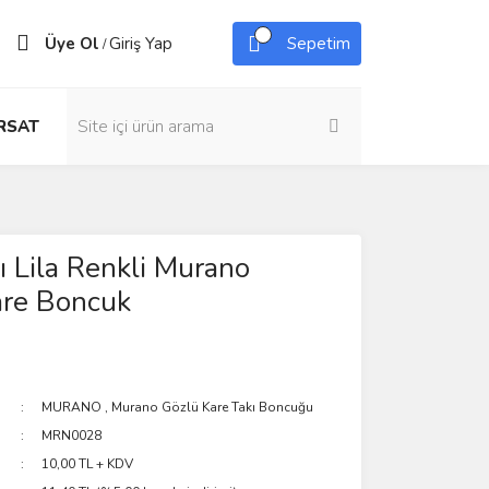
Üye Ol
Giriş Yap
Sepetim
/
IRSAT
ı Lila Renkli Murano
are Boncuk
MURANO
,
Murano Gözlü Kare Takı Boncuğu
MRN0028
10,00 TL + KDV