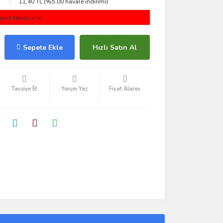
11,40 TL (%5,00 havale indirimi)
yan taksitlerle!
Sepete Ekle
Hızlı Satın Al
Tavsiye Et
Yorum Yaz
Fiyat Alarmı