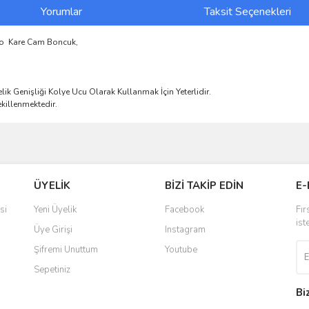
Yorumlar
Taksit Seçenekleri
rano Kare Cam Boncuk,
ik Genişliği Kolye Ucu Olarak Kullanmak İçin Yeterlidir.
killenmektedir.
ve diğer konularda yetersiz gördüğünüz noktaları öneri formunu kullanarak taraf
Bu ürüne ilk yorumu siz yapın!
ÜYELİK
BİZİ TAKİP EDİN
E-
r.
Yorum Yaz
si
Yeni Üyelik
Facebook
Fır
ist
Üye Girişi
Instagram
Şifremi Unuttum
Youtube
Sepetiniz
Bi