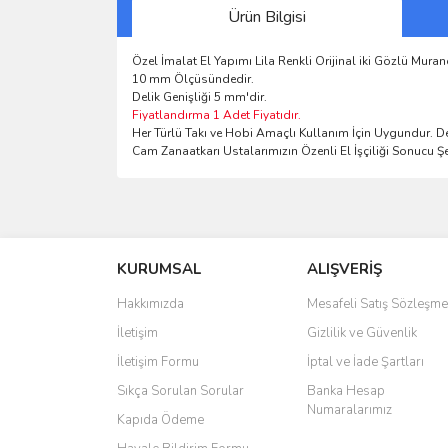
Ürün Bilgisi
Özel İmalat El Yapımı Lila Renkli Orijinal iki Gözlü Mu
10 mm Ölçüsündedir.
Delik Genişliği 5 mm'dir.
Fiyatlandırma 1 Adet Fiyatıdır.
Her Türlü Takı ve Hobi Amaçlı Kullanım İçin Uygundur. Del
Cam Zanaatkarı Ustalarımızın Özenli El İşçiliği Sonucu Şe
Bu ürünün fiyat bilgisi, resim, ürün açıklamalarında 
Görüş ve önerileriniz için teşekkür ederiz.
KURUMSAL
ALIŞVERİŞ
Ürün resmi kalitesiz, bozuk veya görüntülenemiyo
Ürün açıklamasında eksik bilgiler bulunuyor.
Hakkımızda
Mesafeli Satış Sözleşme
Ürün bilgilerinde hatalar bulunuyor.
İletişim
Gizlilik ve Güvenlik
Ürün fiyatı diğer sitelerden daha pahalı.
İletişim Formu
İptal ve İade Şartları
Bu ürüne benzer farklı alternatifler olmalı.
Sıkça Sorulan Sorular
Banka Hesap
Numaralarımız
Kapıda Ödeme