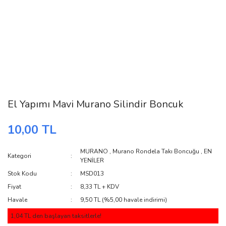
El Yapımı Mavi Murano Silindir Boncuk
10,00 TL
MURANO
,
Murano Rondela Takı Boncuğu
,
EN
Kategori
YENİLER
Stok Kodu
MSD013
Fiyat
8,33 TL + KDV
Havale
9,50 TL (%5,00 havale indirimi)
1,04 TL den başlayan taksitlerle!