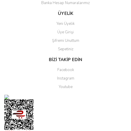
Banka Hesap Numaralarımız
ÜYELİK
Yeni Üyelik
Üye Girişi
Şifremi Unuttum
Sepetiniz
BİZİ TAKİP EDİN
Facebook
Instagram
Youtube