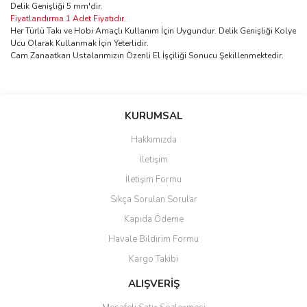
Delik Genişliği 5 mm'dir.
Fiyatlandırma 1 Adet Fiyatıdır.
Her Türlü Takı ve Hobi Amaçlı Kullanım İçin Uygundur. Delik Genişliği Kolye
Ucu Olarak Kullanmak İçin Yeterlidir.
Cam Zanaatkarı Ustalarımızın Özenli El İşçiliği Sonucu Şekillenmektedir.
Bu ürünün fiyat bilgisi, resim, ürün açıklamalarında ve diğer
konularda yetersiz gördüğünüz noktaları öneri formunu kullanarak
Bu ürüne ilk yorumu siz yapın!
KURUMSAL
tarafımıza iletebilirsiniz.
Görüş ve önerileriniz için teşekkür ederiz.
Hakkımızda
Yorum Yaz
İletişim
Ürün resmi kalitesiz, bozuk veya görüntülenemiyor.
İletişim Formu
Ürün açıklamasında eksik bilgiler bulunuyor.
Sıkça Sorulan Sorular
Ürün bilgilerinde hatalar bulunuyor.
Kapıda Ödeme
Ürün fiyatı diğer sitelerden daha pahalı.
Havale Bildirim Formu
Bu ürüne benzer farklı alternatifler olmalı.
Kargo Takibi
ALIŞVERİŞ