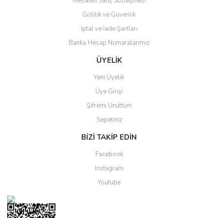
Mesafeli Satış Sözleşmesi
Gizlilik ve Güvenlik
Gönder
İptal ve İade Şartları
Banka Hesap Numaralarımız
ÜYELİK
Yeni Üyelik
Üye Girişi
Şifremi Unuttum
Sepetiniz
BİZİ TAKİP EDİN
Facebook
Instagram
Youtube