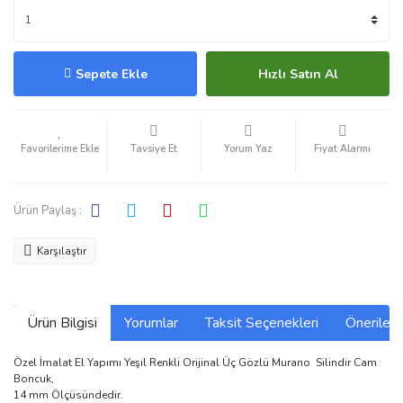
Sepete Ekle
Hızlı Satın Al
Tavsiye Et
Yorum Yaz
Fiyat Alarmı
Ürün Paylaş :
Karşılaştır
Ürün Bilgisi
Yorumlar
Taksit Seçenekleri
Önerilerin
Özel İmalat El Yapımı Yeşil Renkli Orijinal Üç Gözlü Murano Silindir Cam
Boncuk,
14 mm Ölçüsündedir.