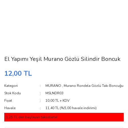
El Yapımı Yeşil Murano Gözlü Silindir Boncuk
12,00 TL
Kategori
MURANO
,
Murano Rondela Gözlü Takı Boncuğu
Stok Kodu
MSLNDR03
Fiyat
10,00 TL + KDV
Havale
11,40 TL (%5,00 havale indirimi)
1,25 TL den başlayan taksitlerle!