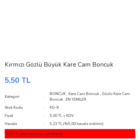
Kırmızı Gözlü Büyük Kare Cam Boncuk
5,50 TL
BONCUK
,
Kare Cam Boncuk
,
Gözlü Kare Cam
Kategori
Boncuk
,
EN YENİLER
Stok Kodu
KG-9
Fiyat
5,00 TL + KDV
Havale
5,23 TL (%5,00 havale indirimi)
0,57 TL den başlayan taksitlerle!