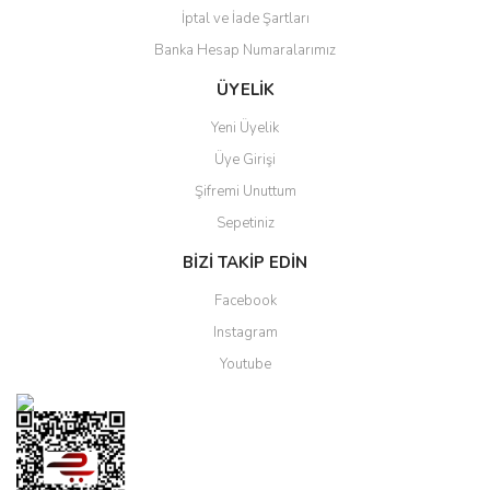
İptal ve İade Şartları
Banka Hesap Numaralarımız
ÜYELİK
Yeni Üyelik
Üye Girişi
Şifremi Unuttum
Sepetiniz
BİZİ TAKİP EDİN
Facebook
Instagram
Youtube