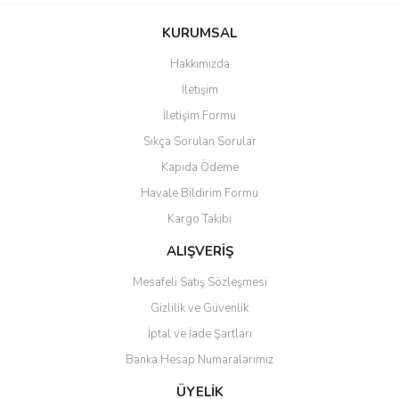
konularda yetersiz gördüğünüz noktaları öneri formunu kullanarak
Bu ürüne ilk yorumu siz yapın!
KURUMSAL
tarafımıza iletebilirsiniz.
Görüş ve önerileriniz için teşekkür ederiz.
Hakkımızda
Yorum Yaz
İletişim
Ürün resmi kalitesiz, bozuk veya görüntülenemiyor.
İletişim Formu
Ürün açıklamasında eksik bilgiler bulunuyor.
Sıkça Sorulan Sorular
Ürün bilgilerinde hatalar bulunuyor.
Kapıda Ödeme
Ürün fiyatı diğer sitelerden daha pahalı.
Havale Bildirim Formu
Bu ürüne benzer farklı alternatifler olmalı.
Kargo Takibi
ALIŞVERİŞ
Mesafeli Satış Sözleşmesi
Gizlilik ve Güvenlik
Gönder
İptal ve İade Şartları
Banka Hesap Numaralarımız
ÜYELİK