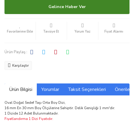
Gelince Haber Ver
Tavsiye Et
Yorum Yaz
Fiyat Alarmı
Ürün Paylaş :
Karşılaştır
Ürün Bilgisi
Yorumlar
Taksit Seçenekleri
Önerilerin
Oval Doğal Sedef Taşı Orta Boy Dizi,
16 mm En 30 mm Boy Ölçülerine Sahiptir. Delik Genişliği 1 mm'dir.
1 Dizide 12 Adet Bulunmaktadır.
Fiyatlandırma 1 Dizi Fiyatıdır.
Bu ürünün fiyat bilgisi, resim, ürün açıklamalarında ve diğer