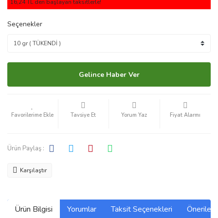
16,24 TL den başlayan taksitlerle!
Seçenekler
Gelince Haber Ver
Tavsiye Et
Yorum Yaz
Fiyat Alarmı
Ürün Paylaş :
Karşılaştır
Ürün Bilgisi
Yorumlar
Taksit Seçenekleri
Önerilerin