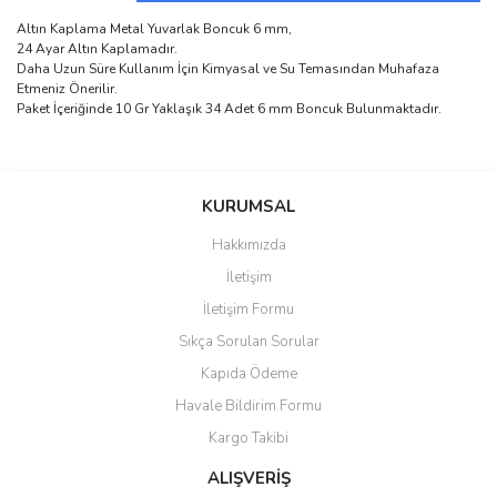
Altın Kaplama Metal Yuvarlak Boncuk 6 mm,
24 Ayar Altın Kaplamadır.
Daha Uzun Süre Kullanım İçin Kimyasal ve Su Temasından Muhafaza
Etmeniz Önerilir.
Paket İçeriğinde 10 Gr Yaklaşık 34 Adet 6 mm Boncuk Bulunmaktadır.
Bu ürünün fiyat bilgisi, resim, ürün açıklamalarında ve diğer
konularda yetersiz gördüğünüz noktaları öneri formunu kullanarak
Bu ürüne ilk yorumu siz yapın!
KURUMSAL
tarafımıza iletebilirsiniz.
Görüş ve önerileriniz için teşekkür ederiz.
Hakkımızda
Yorum Yaz
İletişim
Ürün resmi kalitesiz, bozuk veya görüntülenemiyor.
İletişim Formu
Ürün açıklamasında eksik bilgiler bulunuyor.
Sıkça Sorulan Sorular
Ürün bilgilerinde hatalar bulunuyor.
Kapıda Ödeme
Ürün fiyatı diğer sitelerden daha pahalı.
Havale Bildirim Formu
Bu ürüne benzer farklı alternatifler olmalı.
Kargo Takibi
ALIŞVERİŞ