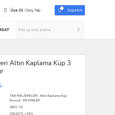
Üye Ol
Giriş Yap
Sepetim
/
IRSAT
zeri Altın Kaplama Küp 3
r
L
TAKI MALZEMELERİ
,
Altın Kaplama Küp
Boncuk
,
EN YENİLER
AB11-10
200,00 TL + KDV