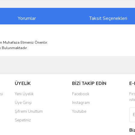
Yorumlar
Taksit Seçenekleri
n Muhafaza Etmeniz Önerilir.
k Bulunmaktadır.
ve diğer konularda yetersiz gördüğünüz noktaları öneri formunu kullanarak taraf
Bu ürüne ilk yorumu siz yapın!
ÜYELİK
BİZİ TAKİP EDİN
E-
r.
Yorum Yaz
si
Yeni Üyelik
Facebook
Fır
ist
Üye Girişi
Instagram
Şifremi Unuttum
Youtube
Sepetiniz
Bi