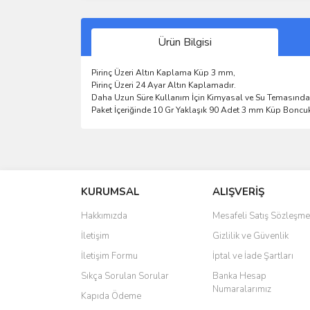
Ürün Bilgisi
Pirinç Üzeri Altın Kaplama Küp 3 mm,
Pirinç Üzeri 24 Ayar Altın Kaplamadır.
Daha Uzun Süre Kullanım İçin Kimyasal ve Su Temasında
Paket İçeriğinde 10 Gr Yaklaşık 90 Adet 3 mm Küp Boncu
Bu ürünün fiyat bilgisi, resim, ürün açıklamalarında 
Görüş ve önerileriniz için teşekkür ederiz.
KURUMSAL
ALIŞVERİŞ
Ürün resmi kalitesiz, bozuk veya görüntülenemiyo
Ürün açıklamasında eksik bilgiler bulunuyor.
Hakkımızda
Mesafeli Satış Sözleşme
Ürün bilgilerinde hatalar bulunuyor.
İletişim
Gizlilik ve Güvenlik
Ürün fiyatı diğer sitelerden daha pahalı.
İletişim Formu
İptal ve İade Şartları
Bu ürüne benzer farklı alternatifler olmalı.
Sıkça Sorulan Sorular
Banka Hesap
Numaralarımız
Kapıda Ödeme