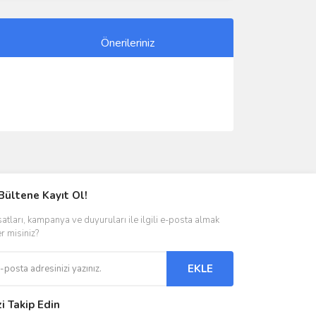
Önerileriniz
ımıza iletebilirsiniz.
Bültene Kayıt Ol!
satları, kampanya ve duyuruları ile ilgili e-posta almak
er misiniz?
EKLE
zi Takip Edin