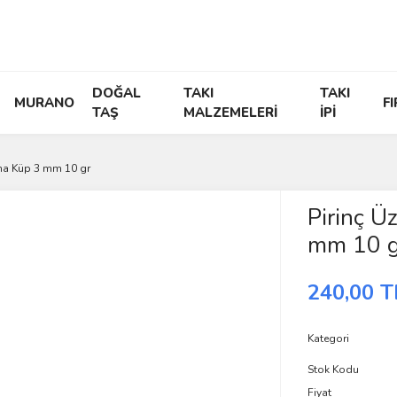
DOĞAL
TAKI
TAKI
MURANO
F
TAŞ
MALZEMELERİ
İPİ
ama Küp 3 mm 10 gr
Pirinç Ü
mm 10 g
240,00 T
Kategori
Stok Kodu
Fiyat