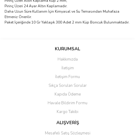
Pirinç Üzeri Altın Kaplama Küp 2 mm,
Pirinç Üzeri 24 Ayar Altın Kaplamadır.
Daha Uzun Süre Kullanım İçin Kimyasal ve Su Temasından Muhafaza
Etmeniz Önerilir.
Paket İçeriğinde 10 Gr Yaklaşık 300 Adet 2 mm Küp Boncuk Bulunmaktadır.
Bu ürünün fiyat bilgisi, resim, ürün açıklamalarında ve diğer
konularda yetersiz gördüğünüz noktaları öneri formunu kullanarak
Bu ürüne ilk yorumu siz yapın!
KURUMSAL
tarafımıza iletebilirsiniz.
Görüş ve önerileriniz için teşekkür ederiz.
Hakkımızda
Yorum Yaz
İletişim
Ürün resmi kalitesiz, bozuk veya görüntülenemiyor.
İletişim Formu
Ürün açıklamasında eksik bilgiler bulunuyor.
Sıkça Sorulan Sorular
Ürün bilgilerinde hatalar bulunuyor.
Kapıda Ödeme
Ürün fiyatı diğer sitelerden daha pahalı.
Havale Bildirim Formu
Bu ürüne benzer farklı alternatifler olmalı.
Kargo Takibi
ALIŞVERİŞ
Mesafeli Satış Sözleşmesi