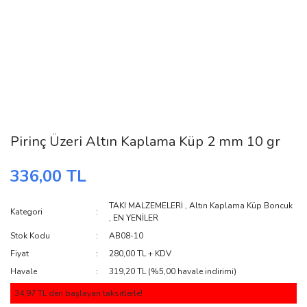
Pirinç Üzeri Altın Kaplama Küp 2 mm 10 gr
336,00 TL
TAKI MALZEMELERİ
,
Altın Kaplama Küp Boncuk
Kategori
,
EN YENİLER
Stok Kodu
AB08-10
Fiyat
280,00 TL + KDV
Havale
319,20 TL (%5,00 havale indirimi)
34,97 TL den başlayan taksitlerle!