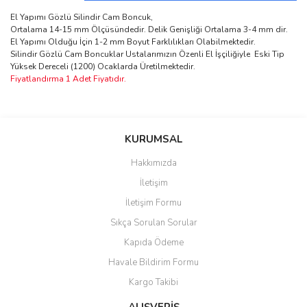
Bodrum Boncuk
El Yapımı Gözlü Silindir Cam Boncuk,
Ortalama 14-15 mm Ölçüsündedir. Delik Genişliği Ortalama 3-4 mm dir.
El Yapımı Olduğu İçin 1-2 mm Boyut Farklılıkları Olabilmektedir.
Chevron Cam
Silindir Gözlü Cam Boncuklar Ustalarımızın Özenli El İşçiliğiyle Eski Tip
Boncuk
Yüksek Dereceli (1200) Ocaklarda Üretilmektedir.
Fiyatlandırma 1 Adet Fiyatıdır.
Çiçek Cam Boncuk
Dizi
Bu ürünün fiyat bilgisi, resim, ürün açıklamalarında ve diğer
Coconut Dizi
konularda yetersiz gördüğünüz noktaları öneri formunu kullanarak
Bu ürüne ilk yorumu siz yapın!
KURUMSAL
Boncuk
tarafımıza iletebilirsiniz.
Görüş ve önerileriniz için teşekkür ederiz.
Hakkımızda
Danagöz Cam
Yorum Yaz
Boncuk
İletişim
Ürün resmi kalitesiz, bozuk veya görüntülenemiyor.
İletişim Formu
Eskitme Bodrum
Ürün açıklamasında eksik bilgiler bulunuyor.
Cam Boncuk
Sıkça Sorulan Sorular
Ürün bilgilerinde hatalar bulunuyor.
Kapıda Ödeme
Ürün fiyatı diğer sitelerden daha pahalı.
Figür Cam Boncuk
Havale Bildirim Formu
Bu ürüne benzer farklı alternatifler olmalı.
Karagöz Cam
Kargo Takibi
Boncuk