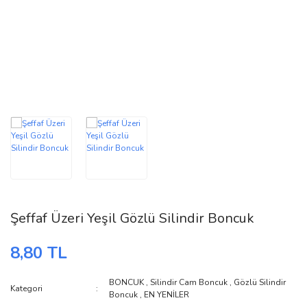
Sil
Mat
Kare Takı Boncuğu
Hint Cam Boncuk
Bo
Diz
Or
Altın Kaplama
8 mm
10
Ca
Yuvarlak Boncuk
Murano Rondela
Ga
Terrazzo Rondela
Takı Boncuğu
Kr
Serisi
9 mm
Öz
Altın Kaplama
Da
Murano Rondela
Dorika Boncuk
Disk Rondela Dizi
12 
Bo
Gözlü Takı
Cam Boncuk
Boncuğu
Altın Kaplama
10
Zincir
Otantik Eskitme
Di
Ar
Murano Benekli
Dizi Cam Boncuk
Ca
Silindir Takı
Altın Kaplama
14
Boncuğu
Rondela Ara
Ritmik Çizgi Serisi
Di
Bü
Malzeme
Ca
Murano Altın
Silindir Dizi Cam
14
Kaplama
Gümüş Kaplama
Boncuk
Di
Öz
Takı Malzemesi
Şeffaf Üzeri Yeşil Gözlü Silindir Boncuk
Da
Murano Balık
Siyah-Beyaz-
16x
Bo
Renkli Çizgili Cam
8,80 TL
Boncuk
Afrika K
Yuvarlak Dizi Cam
Af
BONCUK
,
Silindir Cam Boncuk
,
Gözlü Silindir
Kategori
Boncuk
Ro
Boncuk
,
EN YENİLER