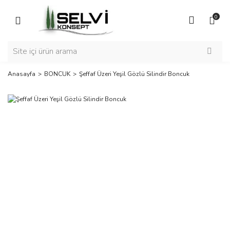
Geri Dön
Geri Dön
Geri Dön
Geri Dön
Geri Dön
Geri Dön
Geri Dön
Geri Dön
Geri Dön
Geri Dön
Geri Dön
Geri Dön
Geri Dön
Geri Dön
Geri Dön
Geri Dön
Geri Dön
Geri Dön
Geri Dön
Geri Dön
Geri Dön
Geri Dön
Geri Dön
Geri Dön
Geri Dön
Geri Dön
Geri Dön
0
TÜM KATEGORİLER
BONCUK
MURANO
DOĞAL TAŞ
TAKI MALZEMELERİ
TAKI İPİ
Afrika Boncuğu
Gana Cam Boncuk
Venetian Cam Serisi
Disk Rondela Dizi Cam 
Otantik Eskitme Dizi Ca
Silindir Dizi Cam Boncuk
Yuvarlak Dizi Cam Boncu
Seramik Boncuk
Şarlama Sanatı Cam Bo
Etnik Desenli Cam Bonc
Dilgöz Cam Boncuk
Kare Cam Boncuk
Bodrum Boncuk
Danagöz Cam Boncuk
Eskitme Bodrum Cam Bo
Karagöz Cam Boncuk
Makarna Cam Boncuk
Papatya Cam Boncuk
Silindir Cam Boncuk
Murano Çiçekli Dizi Bonc
Paraşüt İpi
EN YENİLER
Murano Çiçekli
Çelik Takı
Par
Par
Ota
Par
Par
Küç
Al
Par
Kü
Kü
Mu
Şa
Mi
Ve
Kü
Ot
Kı
Ka
Gö
Bu
0,
Paraşüt İpi
Afrika Boncuğu
Hematit Doğaltaş
Dizi Boncuk
Malzemeleri
Ron
Sil
Sil
Di
Ca
Ma
Da
De
Bo
Pa
Çiç
Çi
Ca
Bu
Ca
Bo
Bo
Bo
Bo
Bo
İpi
Anasayfa
BONCUK
Şeffaf Üzeri Yeşil Gözlü Silindir Boncuk
Bon
Ca
Bo
10
m
Bo
Bo
Bo
Bo
Bo
BONCUK
Gana Cam
Mumlu İp
Tibet Akiği
m
Murano Kare Takı
Altın Kaplama
Şar
Ven
Öz
Mu
Üçg
Or
Gö
Uz
Ka
Dü
1 mm
Boncuk
Boncuğu
Klips
Ota
Ron
Mat
Mat
Mat
Kü
Di
Bü
Çif
Afr
Çiç
Mat
Se
Bo
Bo
Bo
Bo
Bo
MURANO
Lastikli Misina
Turkuaz Doğaltaş
Or
Sil
Mat
Bo
Sil
Ca
Ca
Ma
Bo
Da
Ca
Tibet Kemik
Ca
Bo
Diz
Ca
m
m
Bo
Bo
Bo
Murano Gözlü
Saf Pirinç Pulipori
Mu
Ve
Kü
Bü
Yu
Ka
Eğri A
Boncuk
DOĞAL TAŞ
Sedef Doğaltaş
7,
Kare Takı Boncuğu
Boncuk
Kab
Ren
Ca
Ca
Ca
Bo
Ota
Par
Par
Esk
Ort
Bo
Ro
Bü
Mi
Venetian Cam
Do
TAKI MALZEMELERİ
Mat
Ron
Ca
Di
Bo
Ma
Pa
Ca
Murano Ebruli
Saf Pirinç Takı Ara
Ro
Or
İr
Serisi
Afr
Ron
Bo
m
8-
Bo
Bo
Bo
Kare Takı Boncuğu
Malzemeleri
Ca
Ca
Bo
TAKI İPİ
Bo
Öze
Vintage Aventurin
6 mm
Mat
Or
Da
İr
Murano Ebruli
Altın Kaplama Ara
Bü
Eğ
Premium Cam
FIRSAT
Par
Ca
Ma
Bo
Ca
Gözlü Kare Takı
Malzeme
Ca
Bo
Serisi
Af
Ron
m
Bo
Boncuğu
Bo
Bo
Kü
Altın Kaplama Küp
İr
Nepal Boncuk
Kr
Par
Ca
Murano Buzlu
Boncuk
Bo
7 mm
Diz