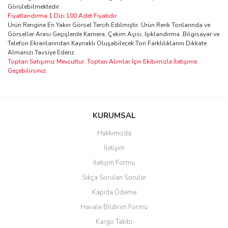
Görülebilmektedir.
Fiyatlandırma 1 Dizi 100 Adet Fiyatıdır.
Ürün Rengine En Yakın Görsel Tercih Edilmiştir. Ürün Renk Tonlarında ve
Görseller Arası Geçişlerde Kamera, Çekim Açısı, Işıklandırma ,Bilgisayar ve
Telefon Ekranlarından Kaynaklı Oluşabilecek Ton Farklılıklarını Dikkate
Almanızı Tavsiye Ederiz.
Toptan Satışımız Mevcuttur. Toptan Alımlar İçin Ekibimizle İletişime
Geçebilirsiniz.
Bu ürünün fiyat bilgisi, resim, ürün açıklamalarında ve diğer
konularda yetersiz gördüğünüz noktaları öneri formunu kullanarak
Bu ürüne ilk yorumu siz yapın!
KURUMSAL
tarafımıza iletebilirsiniz.
Görüş ve önerileriniz için teşekkür ederiz.
Hakkımızda
Yorum Yaz
İletişim
Ürün resmi kalitesiz, bozuk veya görüntülenemiyor.
İletişim Formu
Ürün açıklamasında eksik bilgiler bulunuyor.
Sıkça Sorulan Sorular
Ürün bilgilerinde hatalar bulunuyor.
Kapıda Ödeme
Ürün fiyatı diğer sitelerden daha pahalı.
Havale Bildirim Formu
Bu ürüne benzer farklı alternatifler olmalı.
Kargo Takibi