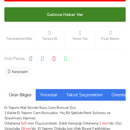
Gelince Haber Ver
Tavsiye Et
Yorum Yaz
Fiyat Alarmı
Ürün Paylaş :
Karşılaştır
Ürün Bilgisi
Yorumlar
Taksit Seçenekleri
Önerilerin
El Yapımı Mat Silindir Kuzu Cam Boncuk Dizi,
1 Kalite El Yapımı Cam Boncuktur. Hiç Bir Şekilde Renk Solması ve
Soyulması Yapmaz.
Ortalama
5x5
mm Ölçüsündedir. Delik Genişliği Ortalama
1 mm
'dir. Dizi
Uzunluğu
26 cm
'dir. El Yapımı Olduğu İçin Ufak Boyut Farklılıkları