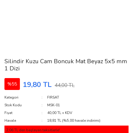
Silindir Kuzu Cam Boncuk Mat Beyaz 5x5 mm
1 Dizi
19,80 TL
%55
44,00 TL
Kategori
FIRSAT
Stok Kodu
MSK-01
Fiyat
40,00 TL + KDV
Havale
18,81 TL (%5,00 havale indirimi)
2,06 TL den başlayan taksitlerle!