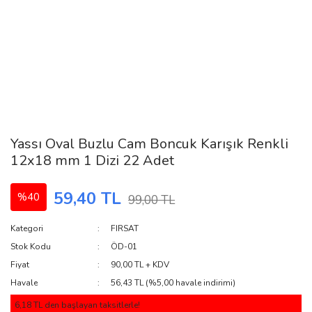
Yassı Oval Buzlu Cam Boncuk Karışık Renkli
12x18 mm 1 Dizi 22 Adet
59,40 TL
%40
99,00 TL
Kategori
FIRSAT
Stok Kodu
ÖD-01
Fiyat
90,00 TL + KDV
Havale
56,43 TL (%5,00 havale indirimi)
6,18 TL den başlayan taksitlerle!