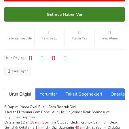
Gelince Haber Ver
Tavsiye Et
Yorum Yaz
Fiyat Alarmı
Ürün Paylaş :
Karşılaştır
Ürün Bilgisi
Yorumlar
Taksit Seçenekleri
Önerilerin
El Yapımı Yassı Oval Buzlu Cam Boncuk Dizi,
1 Kalite El Yapımı Cam Boncuktur. Hiç Bir Şekilde Renk Solması ve
Soyulması Yapmaz.
Ortalama
12 en 18 mm Boy
mm Ölçüsündedir. Kalınlık 5 mm'dir. Delik
Genişliği Ortalama
1 mm
'dir. Dizi Uzunluğu
40 cm
'dir. El Yapımı Olduğu