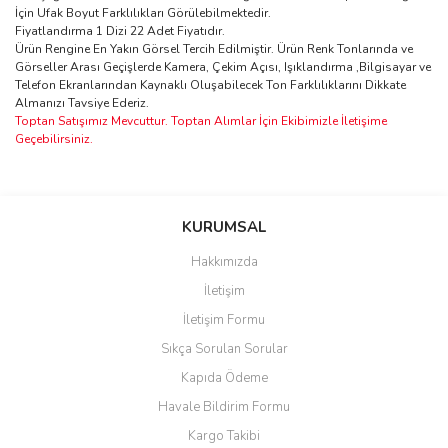
İçin Ufak Boyut Farklılıkları Görülebilmektedir.
Fiyatlandırma 1 Dizi 22 Adet Fiyatıdır.
Ürün Rengine En Yakın Görsel Tercih Edilmiştir. Ürün Renk Tonlarında ve
Görseller Arası Geçişlerde Kamera, Çekim Açısı, Işıklandırma ,Bilgisayar ve
Telefon Ekranlarından Kaynaklı Oluşabilecek Ton Farklılıklarını Dikkate
Almanızı Tavsiye Ederiz.
Toptan Satışımız Mevcuttur. Toptan Alımlar İçin Ekibimizle İletişime
Geçebilirsiniz.
Bu ürünün fiyat bilgisi, resim, ürün açıklamalarında ve diğer
konularda yetersiz gördüğünüz noktaları öneri formunu kullanarak
Bu ürüne ilk yorumu siz yapın!
KURUMSAL
tarafımıza iletebilirsiniz.
Görüş ve önerileriniz için teşekkür ederiz.
Hakkımızda
Yorum Yaz
İletişim
Ürün resmi kalitesiz, bozuk veya görüntülenemiyor.
İletişim Formu
Ürün açıklamasında eksik bilgiler bulunuyor.
Sıkça Sorulan Sorular
Ürün bilgilerinde hatalar bulunuyor.
Kapıda Ödeme
Ürün fiyatı diğer sitelerden daha pahalı.
Havale Bildirim Formu
Bu ürüne benzer farklı alternatifler olmalı.
Kargo Takibi