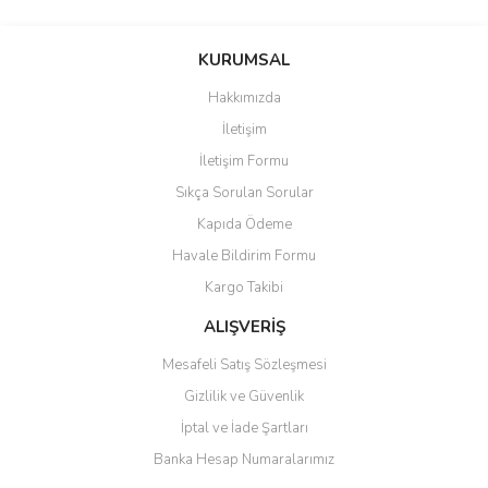
Bu ürünün fiyat bilgisi, resim, ürün açıklamalarında ve diğer
konularda yetersiz gördüğünüz noktaları öneri formunu kullanarak
Bu ürüne ilk yorumu siz yapın!
KURUMSAL
tarafımıza iletebilirsiniz.
Görüş ve önerileriniz için teşekkür ederiz.
Hakkımızda
Yorum Yaz
İletişim
Ürün resmi kalitesiz, bozuk veya görüntülenemiyor.
İletişim Formu
Ürün açıklamasında eksik bilgiler bulunuyor.
Sıkça Sorulan Sorular
Ürün bilgilerinde hatalar bulunuyor.
Kapıda Ödeme
Ürün fiyatı diğer sitelerden daha pahalı.
Havale Bildirim Formu
Bu ürüne benzer farklı alternatifler olmalı.
Kargo Takibi
ALIŞVERİŞ
Mesafeli Satış Sözleşmesi
Gizlilik ve Güvenlik
Gönder
İptal ve İade Şartları
Banka Hesap Numaralarımız