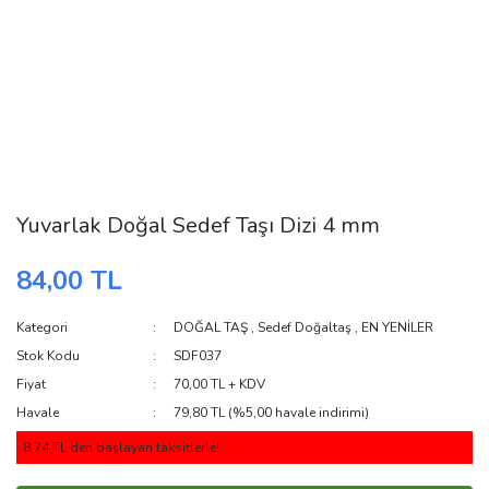
Yuvarlak Doğal Sedef Taşı Dizi 4 mm
84,00 TL
Kategori
DOĞAL TAŞ
,
Sedef Doğaltaş
,
EN YENİLER
Stok Kodu
SDF037
Fiyat
70,00 TL + KDV
Havale
79,80 TL (%5,00 havale indirimi)
8,74 TL den başlayan taksitlerle!