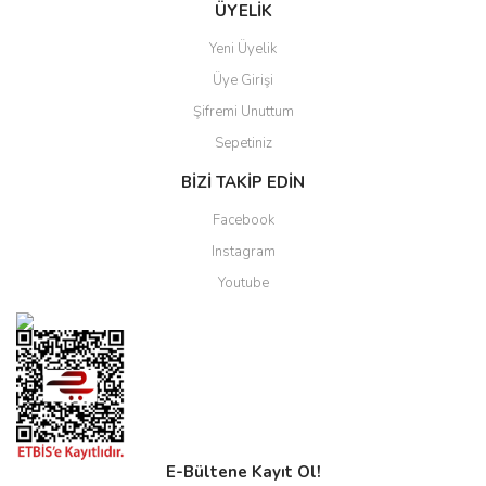
ÜYELİK
Yeni Üyelik
Üye Girişi
Şifremi Unuttum
Sepetiniz
BİZİ TAKİP EDİN
Facebook
Instagram
Youtube
E-Bültene Kayıt Ol!