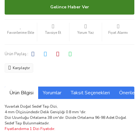
Gelince Haber Ver
Tavsiye Et
Yorum Yaz
Fiyat Alarmı
Ürün Paylaş :
Karşılaştır
Ürün Bilgisi
Yorumlar
Taksit Seçenekleri
Önerilerin
Yuvarlak Doğal Sedef Taşı Dizi,
4 mm Ölçüsündedir.Delik Genişliği 0.8 mm 'dir.
Dizi Uzunluğu Ortalama 38 cm'dir. Dizide Ortalama 96-98 Adet Doğal
Sedef Taşı Bulunmaktadır.
Fiyatlandırma 1 Dizi Fiyatıdır.